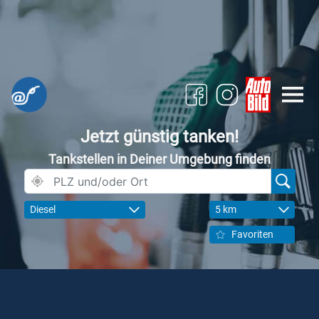
Jetzt günstig tanken!
Tankstellen in Deiner Umgebung finden
Diesel
5 km
Favoriten