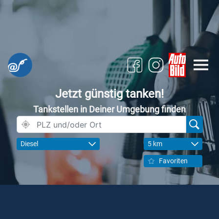
Jetzt günstig tanken!
Tankstellen in Deiner Umgebung finden
Diesel
5 km
Favoriten