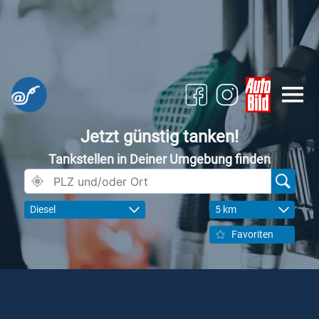
Jetzt günstig tanken!
Tankstellen in Deiner Umgebung finden
Diesel
5 km
Favoriten