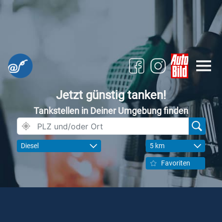
Jetzt günstig tanken!
Tankstellen in Deiner Umgebung finden
Diesel
5 km
Favoriten