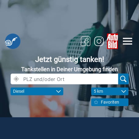
Jetzt günstig tanken!
Tankstellen in Deiner Umgebung finden
Diesel
5 km
Favoriten