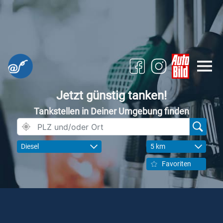
Jetzt günstig tanken!
Tankstellen in Deiner Umgebung finden
Diesel
5 km
Favoriten