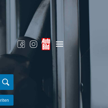
riten