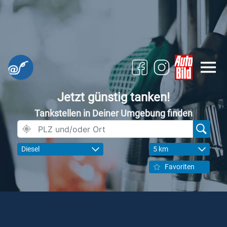
Jetzt günstig tanken!
Tankstellen in Deiner Umgebung finden
Diesel
5 km
Favoriten