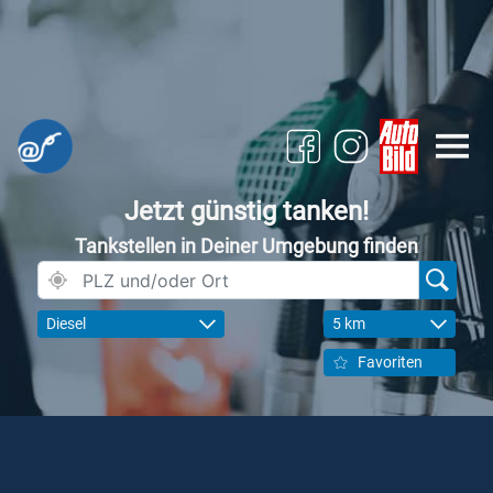
Jetzt günstig tanken!
Tankstellen in Deiner Umgebung finden
Diesel
5 km
Favoriten