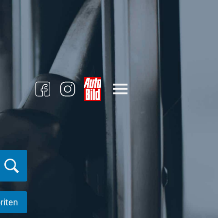
riten