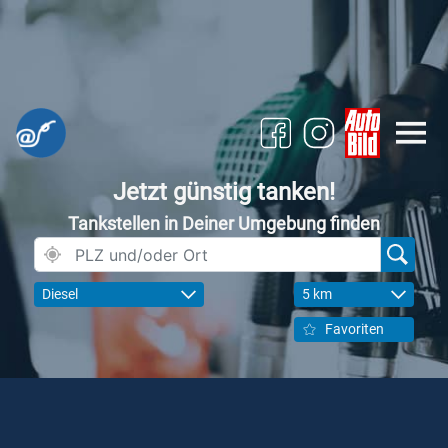
Jetzt günstig tanken!
Tankstellen in Deiner Umgebung finden
Diesel
5 km
Favoriten