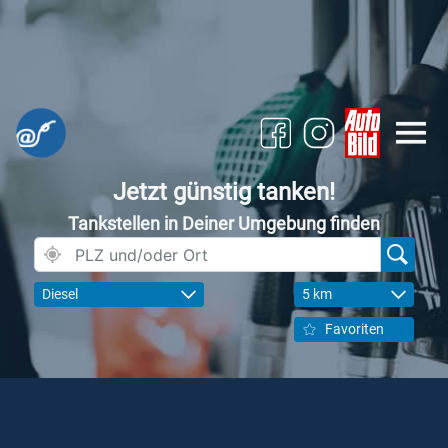
Jetzt günstig tanken!
Tankstellen in Deiner Umgebung finden
Diesel
5 km
Favoriten