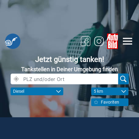
Jetzt günstig tanken!
Tankstellen in Deiner Umgebung finden
Diesel
5 km
Favoriten