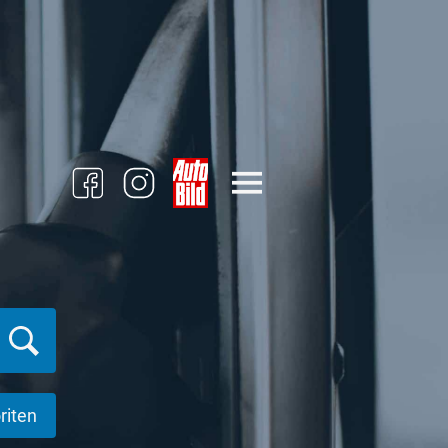
riten