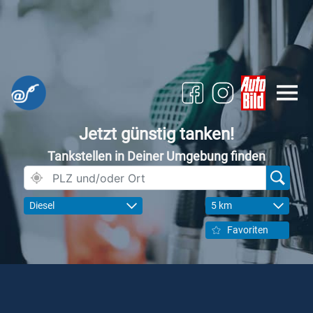
Jetzt günstig tanken!
Tankstellen in Deiner Umgebung finden
Diesel
5 km
Favoriten