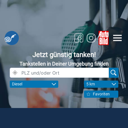
Jetzt günstig tanken!
Tankstellen in Deiner Umgebung finden
Diesel
5 km
Favoriten