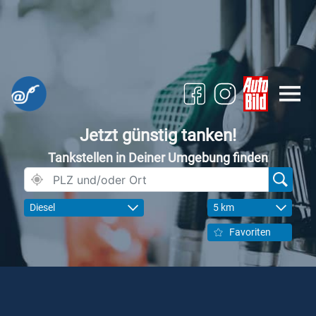
Jetzt günstig tanken!
Tankstellen in Deiner Umgebung finden
Diesel
5 km
Favoriten