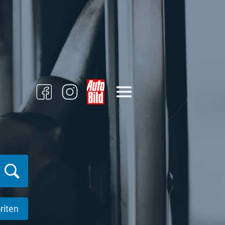
riten