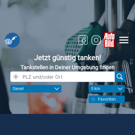
Jetzt günstig tanken!
Tankstellen in Deiner Umgebung finden
Diesel
5 km
Favoriten