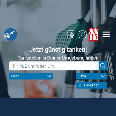
Jetzt günstig tanken!
Tankstellen in Deiner Umgebung finden
Diesel
5 km
Favoriten