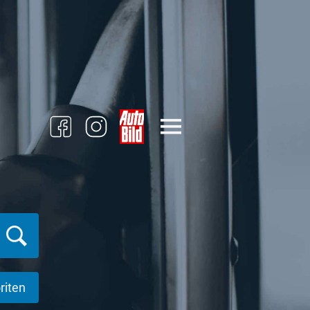
riten