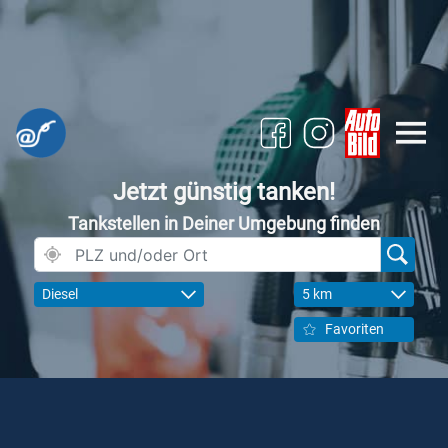
Jetzt günstig tanken!
Tankstellen in Deiner Umgebung finden
Diesel
5 km
Favoriten