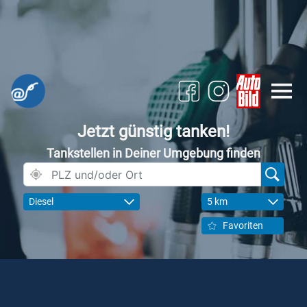
Jetzt günstig tanken!
Tankstellen in Deiner Umgebung finden
Diesel
5 km
Favoriten