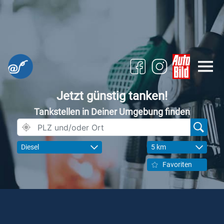
Jetzt günstig tanken!
Tankstellen in Deiner Umgebung finden
Diesel
5 km
Favoriten