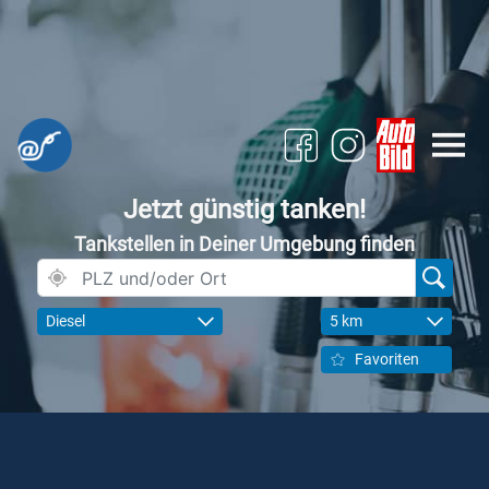
Jetzt günstig tanken!
Tankstellen in Deiner Umgebung finden
Diesel
5 km
Favoriten