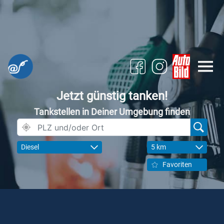
Jetzt günstig tanken!
Tankstellen in Deiner Umgebung finden
Diesel
5 km
Favoriten