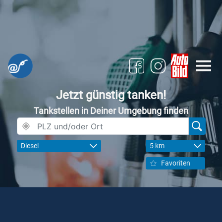
Jetzt günstig tanken!
Tankstellen in Deiner Umgebung finden
Diesel
5 km
Favoriten