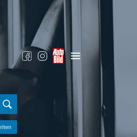
riten