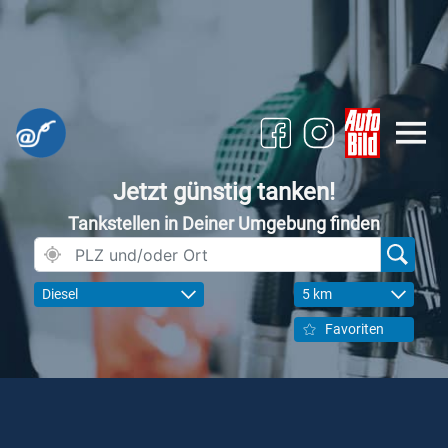
Jetzt günstig tanken!
Tankstellen in Deiner Umgebung finden
Diesel
5 km
Favoriten