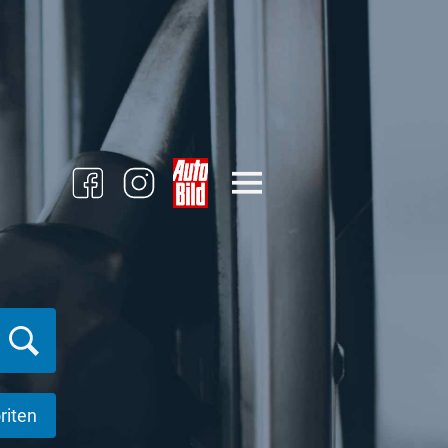
riten