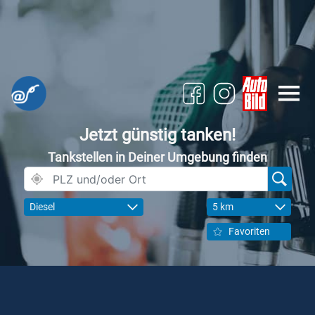
Jetzt günstig tanken!
Tankstellen in Deiner Umgebung finden
Diesel
5 km
Favoriten