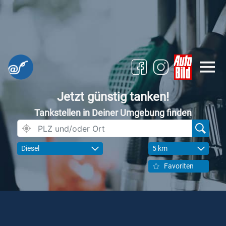
Jetzt günstig tanken!
Tankstellen in Deiner Umgebung finden
Diesel
5 km
Favoriten