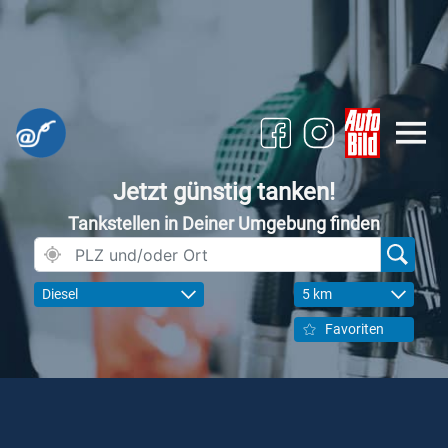
Jetzt günstig tanken!
Tankstellen in Deiner Umgebung finden
Diesel
5 km
Favoriten