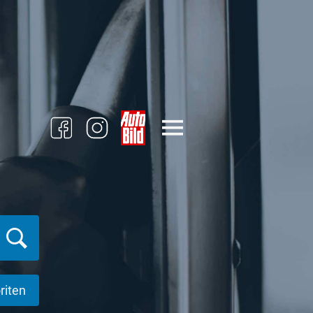
riten