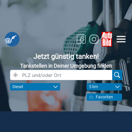
Jetzt günstig tanken!
Tankstellen in Deiner Umgebung finden
Diesel
5 km
Favoriten