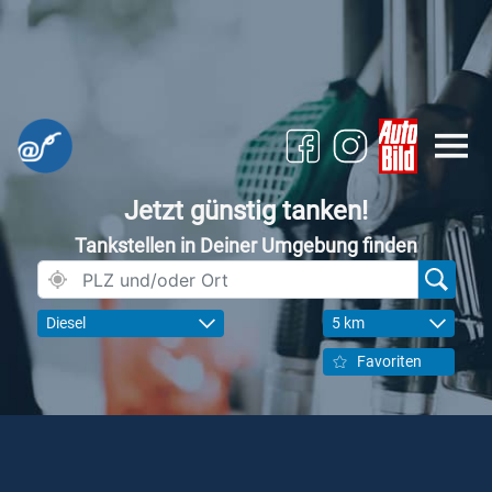
Jetzt günstig tanken!
Tankstellen in Deiner Umgebung finden
Diesel
5 km
Favoriten