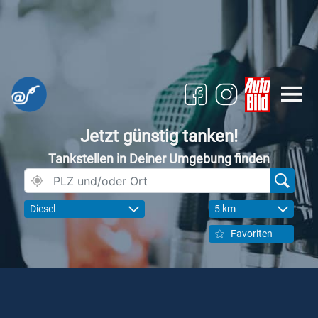
Jetzt günstig tanken!
Tankstellen in Deiner Umgebung finden
Diesel
5 km
Favoriten