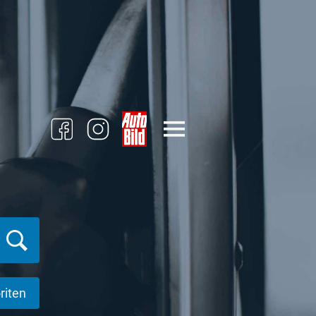
riten