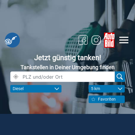
Jetzt günstig tanken!
Tankstellen in Deiner Umgebung finden
Diesel
5 km
Favoriten