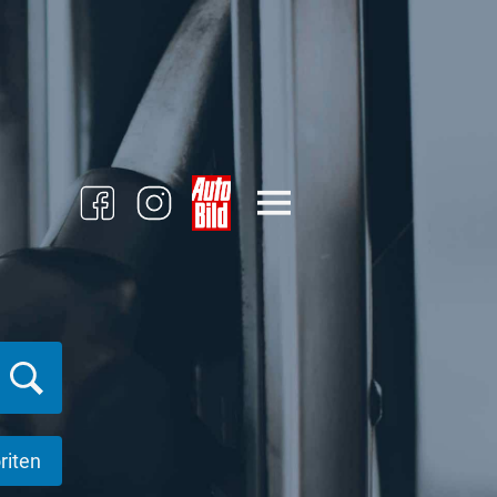
riten