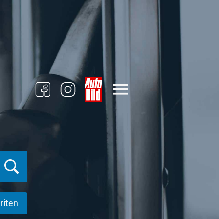
riten