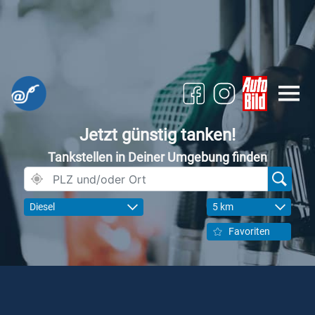
Jetzt günstig tanken!
Tankstellen in Deiner Umgebung finden
Diesel
5 km
Favoriten