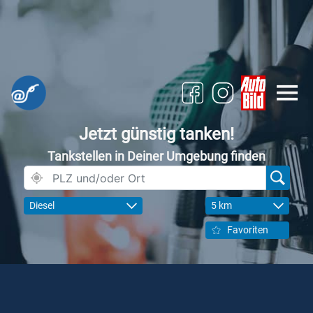
Jetzt günstig tanken!
Tankstellen in Deiner Umgebung finden
Diesel
5 km
Favoriten