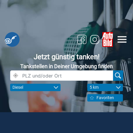
Jetzt günstig tanken!
Tankstellen in Deiner Umgebung finden
Diesel
5 km
Favoriten