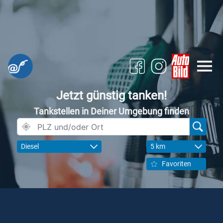
Jetzt günstig tanken!
Tankstellen in Deiner Umgebung finden
Diesel
5 km
Favoriten