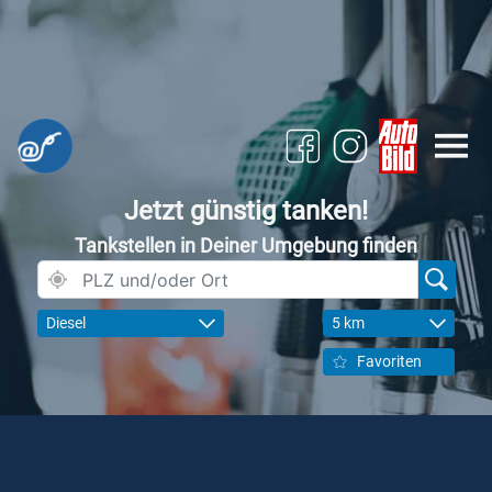
Jetzt günstig tanken!
Tankstellen in Deiner Umgebung finden
Diesel
5 km
Favoriten