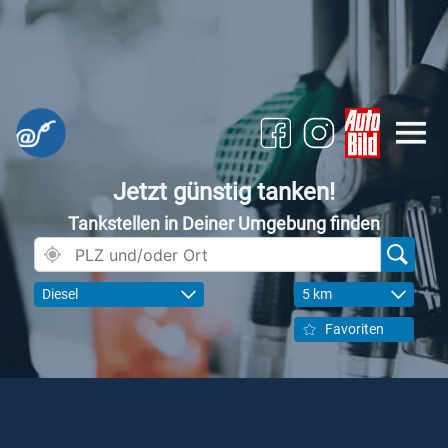
Jetzt günstig tanken!
Tankstellen in Deiner Umgebung finden
Diesel
5 km
Favoriten