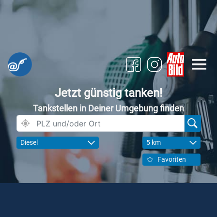
Jetzt günstig tanken!
Tankstellen in Deiner Umgebung finden
Diesel
5 km
Favoriten