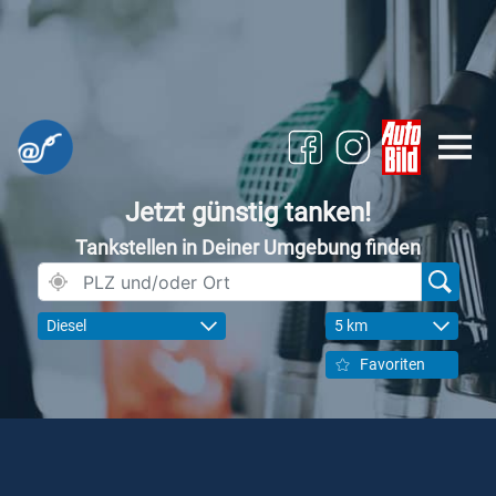
Jetzt günstig tanken!
Tankstellen in Deiner Umgebung finden
Diesel
5 km
Favoriten