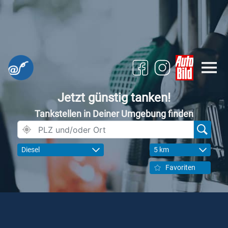
Jetzt günstig tanken!
Tankstellen in Deiner Umgebung finden
Diesel
5 km
Favoriten